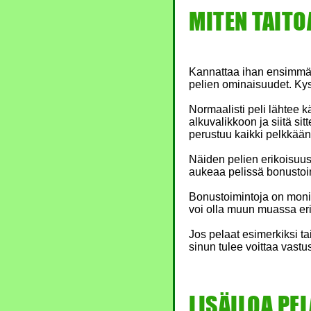
MITEN TAITO
Kannattaa ihan ensimmäis
pelien ominaisuudet. Kyse 
Normaalisti peli lähtee k
alkuvalikkoon ja siitä si
perustuu kaikki pelkkään
Näiden pelien erikoisuus
aukeaa pelissä bonustoimi
Bonustoimintoja on monia 
voi olla muun muassa eril
Jos pelaat esimerkiksi ta
sinun tulee voittaa vastu
LISÄILOA PE