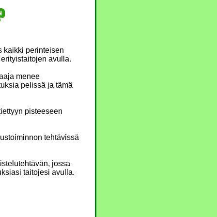
?
 kaikki perinteisen
rityistaitojen avulla.
elaaja menee
tuksia pelissä ja tämä
iettyyn pisteeseen
onustoiminnon tehtävissä
aistelutehtävän, jossa
siasi taitojesi avulla.