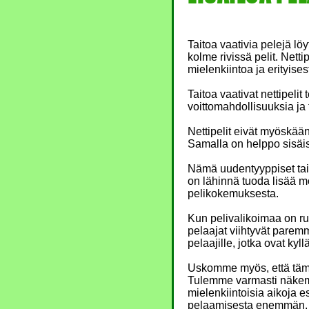
Taitoa vaativia pelejä löy
kolme rivissä pelit. Nett
mielenkiintoa ja erityises
Taitoa vaativat nettipel
voittomahdollisuuksia ja
Nettipelit eivät myöskään
Samalla on helppo sisäist
Nämä uudentyyppiset taito
on lähinnä tuoda lisää mo
pelikokemuksesta.
Kun pelivalikoimaa on run
pelaajat viihtyvät paremmi
pelaajille, jotka ovat kyll
Uskomme myös, että tämä
Tulemme varmasti näkemä
mielenkiintoisia aikoja e
pelaamisesta enemmän.